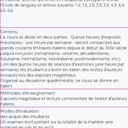
l’Ecole de langues et lettres suivants: 1.4; 1.5; 2.6; 3.5; 3.6; 4.3; 6.4;
6.5; 6.6
Contenu
Ce cours se divise en deux parties. Quinze heures d'exposés
théoriques - une heure par semaine - seront consacrées aux
grands courants littéraires italiens depuis le début du XIXe siècle
jusqu'à nos jours (romantisme, vérisme, décadentisme,
futurisme, hermétisme, néoréalisme, postmodernisme, etc.).
Lors des quinze heures de séances d'exercices (une heure par
semaine), les étudiant.e.s liront en italien des textes d'auteurs
évoqués lors des exposés magisrtraux.
Organisé au deuxième quadrimestre, ce cours se donne en
italien.
Méthodes d'enseignement
Exposés magistraux et lecture commentée de textes d'auteurs
italiens.
Modes d'évaluation
des acquis des étudiants
Un examen écrit portant sur la totalité de la matière sera
organisé en juin et en août.