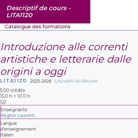
Descriptif de cours -
LITA1120
Catalogue des formations
Introduzione alle correnti
artistiche e letterarie dalle
origini a oggi
LITA1120
2025-2026
Louvain-la-Neuve
5.00 crédits
15.0 h + 10.0 h
Q2
Enseignants
Béghin Laurent
;
Langue
d'enseignement
Italien