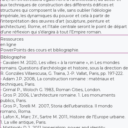
aux techniques de construction des différents édifices et
structures qui composent la ville, sans oublier l’idéologie
impériale, les dynamiques du pouvoir et cela à partir de
l’interprétation des œuvres d’art (sculpture, peinture et
architecture). Rome, et l’Italie centrale seront le point de départ
d’une réflexion qui s’élargira à tout l’Empire romain.
Ressources
en ligne
PowerPoints des cours et bibliographie.
Bibliographie
- Cavalieri M. 2020, Les villes « à la romaine », in Les mondes
romains. Questions d’archéologie et histoire, sous la direction de
R. Gonzáles Villaescusa, G. Traina, J.-P. Vallat, Paris, pp. 197-222.
- Adam J.P. 2008, La construction romaine : matériaux et
techniques, Paris.
- Grimal P., Woloch G. 1983, Roman Cities, London.
- Gros P. 2006, L'architecture romaine. 1. Les monuments
publics, Paris.
- Gros P., Torelli M. 2007, Storia dell’urbanistica. Il mondo
romano, Roma.
- Lafon X., Marc J.Y., Sartre M. 2011, Histoire de l'Europe urbaine.
1. La ville antique, Paris.
- Mattingly D.J., 2011 Imperialism, power and identity.