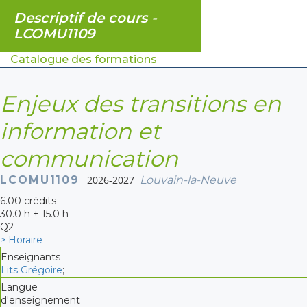
Descriptif de cours -
LCOMU1109
Catalogue des formations
Enjeux des transitions en
information et
communication
LCOMU1109
2026-2027
Louvain-la-Neuve
6.00 crédits
30.0 h + 15.0 h
Q2
> Horaire
Enseignants
Lits Grégoire
;
Langue
d'enseignement