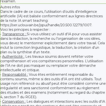
l’examen.
Autres infos
Dans le cadre de ce cours, l’utilisation d’outils d’intelligence
artificielle (IA) est balisée conformément aux lignes directrices
de la note IA smart teaching:
https://oer.uclouvain.be/jspui/handle/20.500.12279/1007.
Voici les principes à respecter :
•
Transparence :
Si vous utilisez un outil d’IA pour vous assister
dans la rédaction, la recherche ou l'organisation de vos idées,
vous devez le mentionner explicitement dans votre travail. Cela
inclut la correction linguistique, la traduction, la création d'un
plan ou la synthèse d'un texte.
•
Authenticité :
Les travaux soumis doivent refléter votre
compréhension et vos compétences personnelles. L’utilisation
de l’IA ne doit pas masquer ou remplacer votre démarche
intellectuelle et critique.
•
Responsabilité :
Vous êtes entièrement responsable du
contenu soumis, même si des outils d’IA ont été utilisés. Tout
usage non référencé ou abusif peut être considéré comme une
irrégularité et sera sanctionné conformément au règlement
des études et des examens (notamment au regard du chapitre
4, section 7 du RGEE).
•
Conservation :
Les dialogues et interactions avec les outils d'IA
utilisés pour produire des contenus doivent être conservés et