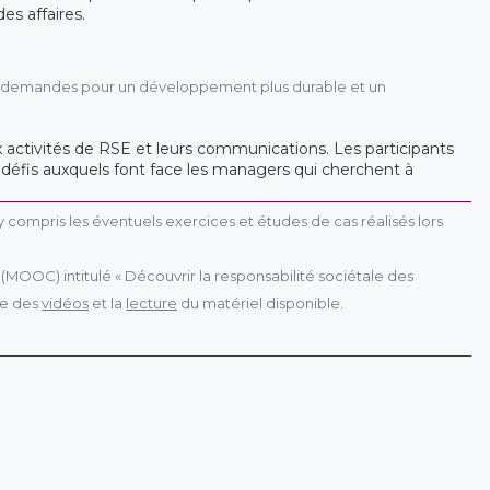
es affaires.
es demandes pour un développement plus durable et un
x activités de RSE et leurs communications. Les participants
 défis auxquels font face les managers qui cherchent à
y compris les éventuels exercices et études de cas réalisés lors
(MOOC) intitulé « Découvrir la responsabilité sociétale des
te des
vidéos
et la
lecture
du matériel disponible.