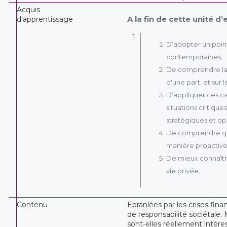
Acquis
A la fin de cette unité d
d'apprentissage
1
D’adopter un point
contemporaines;
De comprendre la n
d'une part, et sur 
D’appliquer ces ca
situations critiqu
stratégiques et op
De comprendre que 
manière proactive
De mieux connaître
vie privée.
Contenu
Ebranlées par les crises fin
de responsabilité sociétale. 
sont-elles réellement intér