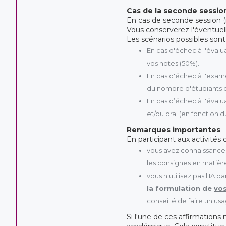
Cas de la seconde sessio
En cas de seconde session (
Vous conserverez l'éventue
Les scénarios possibles sont
En cas d'échec à l'évalu
vos notes (50%).
En cas d'échec à l'exame
du nombre d'étudiants c
En cas d’échec à l'évalu
et/ou oral (en fonction
Remarques importantes
En participant aux activités 
vous avez connaissance
les consignes en matière 
vous n'utilisez pas l'IA d
la formulation de
vo
conseillé de faire un u
Si l'une de ces affirmations