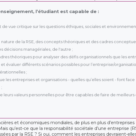
’enseignement, l’étudiant est capable de :
 de vue critique sur les questions éthiques, sociales et environnem
ature de la RSE, des concepts théoriques et des cadres conceptuels ut
les décisions managériales, de l'autre ;
dres théoriques pour analyser des défis organisationnels que les entr
es et évaluer différents scénarios possibles pour l’entreprise/organi
érationnelles ;
les entreprises et organisations - quelles qu’elles soient - font face
 ;
 leurs valeurs personnelles pour être capables de faire de meilleurs c
ancières et économiques mondiales, de plus en plus d’entreprises
Mais qu’est-ce que la responsabilité sociétale d’une entreprise (R
essées par la RSE ? Si oui, comment les entreprises devraient-el