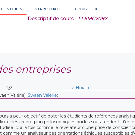
> LES ÉTUDES
> LA RECHERCHE
> L'UNIVERSITÉ
Descriptif de cours -
LLSMG2097
des entreprises
Q2
> Horaire
aen Valérie);
Swaen Valérie
;
ours a pour objectif de doter les étudiants de références analytiq
liciter les arrière-plan philosophiques qui les sous-tendent, d'en év
udiée ici à la fois comme le révélateur d'une prise de conscienc
t comme un analyseur des orientations éthiques susceptibles d'o