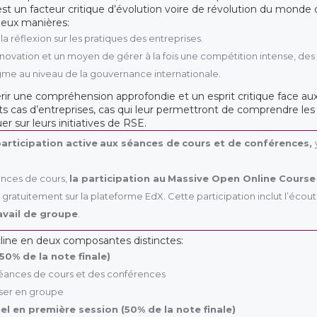
est un facteur critique d’évolution voire de révolution du monde d
deux manières:
a réflexion sur les pratiques des entreprises.
ovation et un moyen de gérer à la fois une compétition intense, d
e au niveau de la gouvernance internationale.
rir une compréhension approfondie et un esprit critique face au
ts cas d’entreprises, cas qui leur permettront de comprendre les
 sur leurs initiatives de RSE.
participation active
aux séances de
cours et de conférences,
nces de cours,
la participation au
Massive Open Online Course
e gratuitement sur la plateforme EdX. Cette participation inclut l’écou
ravail de groupe
.
cline en deux composantes distinctes:
50% de la note finale)
séances de cours et des conférences
aliser en groupe
el en première session (50% de la note finale)