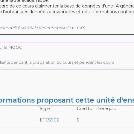
 une faute académique.
le cadre de ce cours d'alimenter la base de données d'une IA génér
t d’auteur, des données personnelles et des informations confiden
ponsabilité sociétale des entreprises
" sur edX
sur le MOOC
diants pendant la préparation du cours et pendant les cours
rmations proposant cette unité d'e
Sigle
Crédits
Prérequis
ETES9CE
5