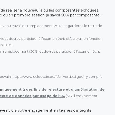
é de réaliser à nouveau la ou les composantes échouées.
 qu'en première session (à savoir 50% par composante).
 nouveau travail en remplacement (50%) et garderez le reste de
vous devrez participer à l’examen écrit et/ou oral (en fonction
s (50%).
 en remplacement (50%) et devrez participer à l’examen écrit
ouvain (https://www.uclouvain.be/fr/universite/rgee), y compris
uniquement à des fins de relecture et d'amélioration de
lecte de données par usage de l'IA.
(NB: Il est vivement
us avez violé votre engagement en termes d'intégrité