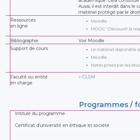
académique. Cela constitue
Aussi, il est interdit dans 
matériel protégé par le droi
Ressources
Moodle
en ligne
MOOC "
Découvrir la res
Bibliographie
Voir Moodle
Support de cours
Le matériel disponible 
Moodle
Notes prises par les étu
Faculté ou entité
> CLSM
en charge
Programmes / fo
Intitulé du programme
Certificat d'université en éthique et société