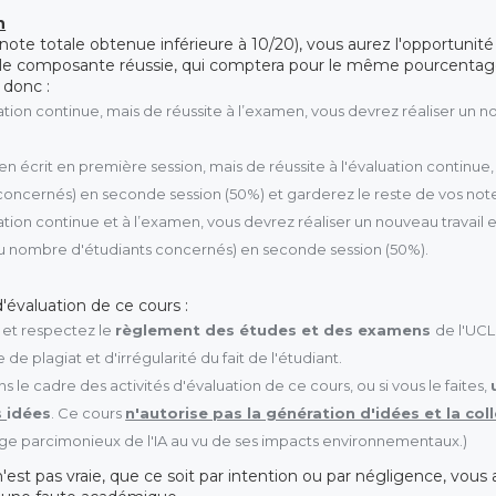
n
note totale obtenue inférieure à 10/20), vous aurez l'opportunit
lle composante réussie, qui comptera pour le même pourcentage
 donc :
ation continue, mais de réussite à l’examen, vous devrez réaliser un
n écrit en première session, mais de réussite à l'évaluation continue, 
oncernés) en seconde session (50%) et garderez le reste de vos note
ation continue et à l’examen, vous devrez réaliser un nouveau travail
 du nombre d'étudiants concernés) en seconde session (50%).
d'évaluation de ce cours :
 et respectez le
règlement des études et des examens
de l'UCL
de plagiat et d'irrégularité du fait de l'étudiant.
ans le cadre des activités d'évaluation de ce cours, ou si vous le faites,
s
idées
. Ce cours
n'autorise pas la génération d'idées et la col
sage parcimonieux de l'IA au vu de ses impacts environnementaux.)
 n'est pas vraie, que ce soit par intention ou par négligence, vo