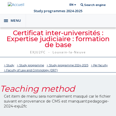
EN
Search engine
Study programmes 2024-2025
MENU
Toggle
navigation
Certificat inter-universités :
Expertise judiciaire : formation
de base
EXJU2FC - Louvain-la-Neuve
> Study
> Study programme
> Study programme 2024-2025
> Per faculty
> Faculty of Law and Criminology (DRT)
Teaching method
Cet item de menu sera normalement masqué car le fichier
suivant en provenance de CMS est manquant:pedagogie-
2024-exju2fc