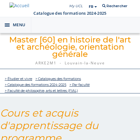
My UCL
Rechercher
FR
Catalogue des formations 2024-2025
MENU
Toggle
navigation
Master [60] en histoire de l'art
et archéologie, orientation
générale
ARKE2M1 - Louvain-la-Neuve
> Étudier et vivre
> Catalogues des formations
> Catalogue des formations 2024-2025
> Par faculté
> Faculté de philosophie, arts et lettres (FIAL)
Cours et acquis
d'apprentissage du
programme