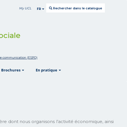
My UCL
Rechercher dans le catalogue
FR
ociale
t de communication (ESPO)
w
show
show
Brochures
En pratique
ère dont nous organisons l’activité économique, ainsi