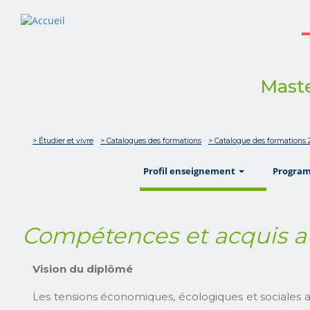
Maste
> Étudier et vivre
> Catalogues des formations
> Catalogue des formations
show
Profil enseignement
Progra
Compétences et acquis a
Vision du diplômé
Les tensions économiques, écologiques et sociales ac