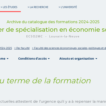
> LES ÉTUDES
> LA RECHERCHE
> L'UNIVERSITÉ
Archive du catalogue des formations 2024-2025
r de spécialisation en économie s
ECSO2MC - Louvain-la-Neuve
 2024-2025
> Par faculté
> Faculté des sciences économiques, sociales, politiques e
show
show
sho
mme
Conditions d’accès
Atouts et organisation
u terme de la formation
tuelles attestent de l’urgence qu’il y a à repenser la mani