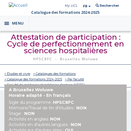
My UCL
Rechercher
FR
Catalogue des formations 2024-2025
MENU
Toggle
navigation
Attestation de participation :
Cycle de perfectionnement en
sciences hospitalières
HPSC8FC - Bruxelles Woluwe
> Étudier et vivre
> Catalogues des formations
> Catalogue des formations 2024-2025
> Par faculté
> Faculté de médecine et médecine dentaire (MEDE)
A Bruxelles Woluwe
Horaire adapté - En français
Sigle du programme:
HPSC8FC
Mémoire/Travail de fin d'études :
NON
Stage :
NON
Activités en anglais:
NON
Activités en d'autres langues :
NON
Activités sur d'autres sites :
OUI