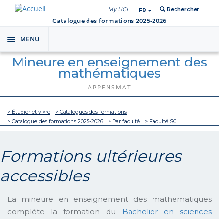
My UCL
Rechercher
FR
Catalogue des formations 2025-2026
MENU
Toggle
navigation
Mineure en enseignement des
mathématiques
APPENSMAT
> Étudier et vivre
> Catalogues des formations
> Catalogue des formations 2025-2026
> Par faculté
> Faculté SC
Formations ultérieures
accessibles
La mineure en enseignement des mathématiques
complète la formation du
Bachelier en sciences