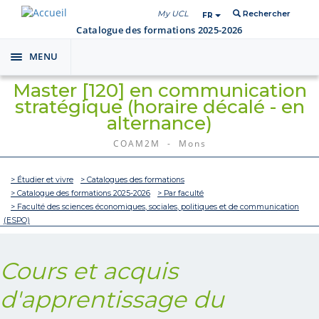
My UCL
Rechercher
FR
Catalogue des formations 2025-2026
MENU
Toggle
navigation
Master [120] en communication
stratégique (horaire décalé - en
alternance)
COAM2M - Mons
> Étudier et vivre
> Catalogues des formations
> Catalogue des formations 2025-2026
> Par faculté
> Faculté des sciences économiques, sociales, politiques et de communication
(ESPO)
Cours et acquis
d'apprentissage du