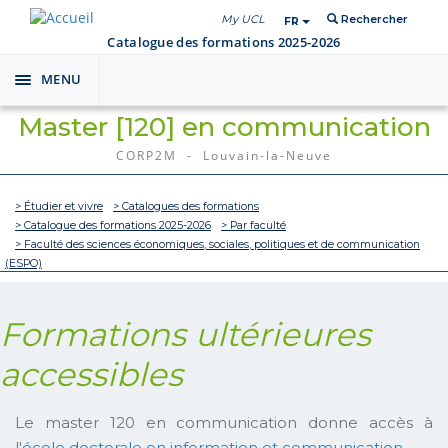
My UCL
Rechercher
FR
Catalogue des formations 2025-2026
MENU
Toggle
navigation
Master [120] en communication
CORP2M - Louvain-la-Neuve
> Étudier et vivre
> Catalogues des formations
> Catalogue des formations 2025-2026
> Par faculté
> Faculté des sciences économiques, sociales, politiques et de communication
(ESPO)
Formations ultérieures
accessibles
Le master 120 en communication donne accès à
l'
école doctorale en information et communication
.