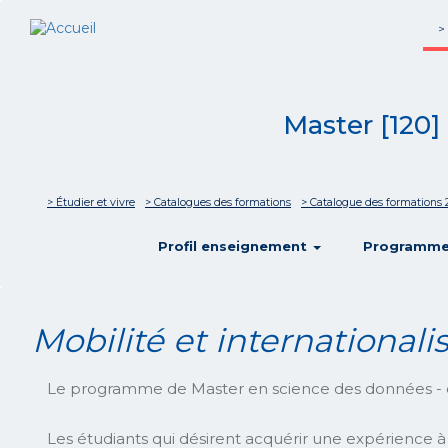
>
Master [120]
> Étudier et vivre
> Catalogues des formations
> Catalogue des formations 
show
Profil enseignement
Programm
Mobilité et internationali
Le programme de Master en science des données - o
Les étudiants qui désirent acquérir une expérience à 