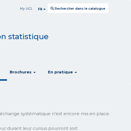
My UCL
Rechercher dans le catalogue
FR
n statistique
show
show
show
Brochures
En pratique
échange systématique n’est encore mis en place.
ur durant leur cursus pourront soit: