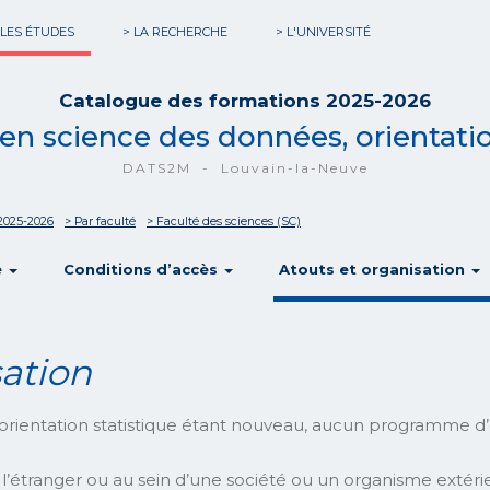
 LES ÉTUDES
> LA RECHERCHE
> L'UNIVERSITÉ
Catalogue des formations 2025-2026
 en science des données, orientatio
DATS2M - Louvain-la-Neuve
2025-2026
> Par faculté
> Faculté des sciences (SC)
show
show
e
Conditions d’accès
Atouts et organisation
sation
rientation statistique étant nouveau, aucun programme d’
l’étranger ou au sein d’une société ou un organisme extérie