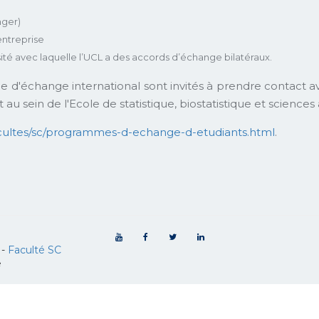
nger)
entreprise
té avec laquelle l’UCL a des accords d’échange bilatéraux.
e d'échange international sont invités à prendre contact a
 sein de l'Ecole de statistique, biostatistique et sciences 
/facultes/sc/programmes-d-echange-d-etudiants.html
.
-
Faculté SC
e