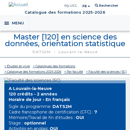
My UCL
Rechercher
FR
Catalogue des formations 2025-2026
MENU
Toggle
navigation
Master [120] en science des
données, orientation statistique
DATS2M - Louvain-la-Neuve
> Étudier et vivre
> Catalogues des formations
> Catalogue des formations 2025-2026
> Par faculté
> Faculté des sciences (SC)
A Louvain-la-Neuve
120 crédits - 2 années
Horaire de jour - En français
Sigle du programme:
DATS2M
Cadre francophone de certification (CFC) :
7
Mémoire/Travail de fin d'études :
OUI
Stage :
optionnel
Activités en anglais:
OUI