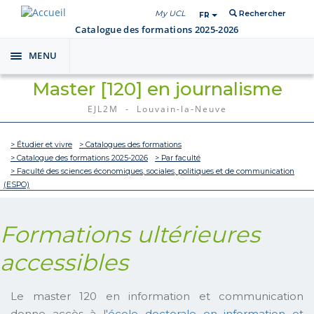
My UCL
Rechercher
FR
Catalogue des formations 2025-2026
MENU
Toggle
navigation
Master [120] en journalisme
EJL2M - Louvain-la-Neuve
> Étudier et vivre
> Catalogues des formations
> Catalogue des formations 2025-2026
> Par faculté
> Faculté des sciences économiques, sociales, politiques et de communication
(ESPO)
Formations ultérieures
accessibles
Le master 120 en information et communication
donne accès à l'
école doctorale en information et