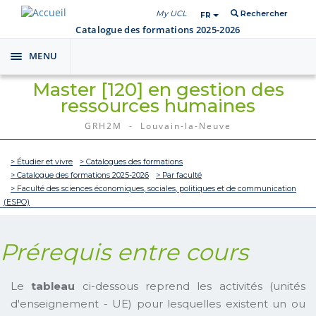
My UCL
Rechercher
FR
Catalogue des formations 2025-2026
MENU
Toggle
navigation
Master [120] en gestion des
ressources humaines
GRH2M - Louvain-la-Neuve
> Étudier et vivre
> Catalogues des formations
> Catalogue des formations 2025-2026
> Par faculté
> Faculté des sciences économiques, sociales, politiques et de communication
(ESPO)
Prérequis entre cours
Le
tableau
ci-dessous reprend les activités (unités
d'enseignement - UE) pour lesquelles existent un ou