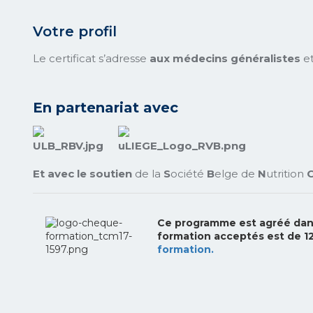
Votre profil
Le certificat s’adresse
aux médecins généralistes
e
En partenariat avec
Et avec le soutien
de la
S
ociété
B
elge de
N
utrition
Ce programme est agréé dans
formation acceptés est de 126
formation.