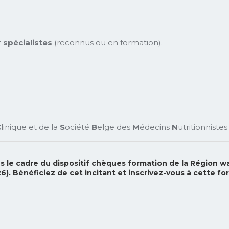
t
spécialistes
(reconnus ou en formation).
C
linique et de la
S
ociété
B
elge des
M
édecins
N
utritionnistes
 le cadre du dispositif chèques formation de la Région
). Bénéficiez de cet incitant et inscrivez-vous à cette for