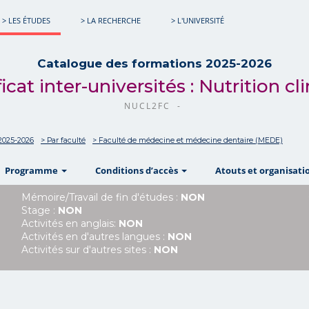
> LES ÉTUDES
> LA RECHERCHE
> L'UNIVERSITÉ
Catalogue des formations 2025-2026
ficat inter-universités : Nutrition cl
NUCL2FC -
2025-2026
> Par faculté
> Faculté de médecine et médecine dentaire (MEDE)
w
show
show
Programme
Conditions d’accès
Atouts et organisati
Mémoire/Travail de fin d'études :
NON
Stage :
NON
Activités en anglais:
NON
Activités en d'autres langues :
NON
Activités sur d'autres sites :
NON