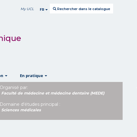
My UCL
Rechercher dans le catalogue
FR
inique
show
show
on
En pratique
Organisé par:
Faculté de médecine et médecine dentaire (MEDE)
Domaine d'études principal :
Sciences médicales