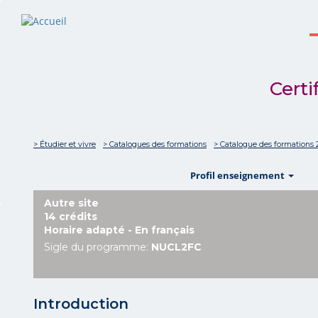
Certi
> Étudier et vivre
> Catalogues des formations
> Catalogue des formations 
sho
Profil enseignement
Autre site
14 crédits
Horaire adapté - En français
Sigle du programme:
NUCL2FC
Introduction