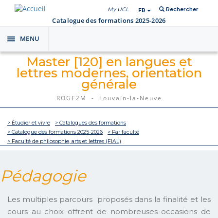
My UCL
Rechercher
FR
Catalogue des formations 2025-2026
MENU
Toggle
navigation
Master [120] en langues et
lettres modernes, orientation
générale
ROGE2M - Louvain-la-Neuve
> Étudier et vivre
> Catalogues des formations
> Catalogue des formations 2025-2026
> Par faculté
> Faculté de philosophie, arts et lettres (FIAL)
Pédagogie
Les multiples parcours proposés dans la finalité et les
cours au choix offrent de nombreuses occasions de