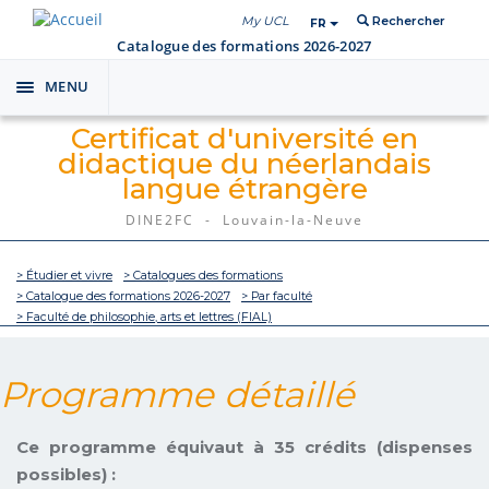
My UCL
Rechercher
FR
Catalogue des formations 2026-2027
MENU
Toggle
navigation
Certificat d'université en
didactique du néerlandais
langue étrangère
DINE2FC - Louvain-la-Neuve
> Étudier et vivre
> Catalogues des formations
> Catalogue des formations 2026-2027
> Par faculté
> Faculté de philosophie, arts et lettres (FIAL)
Programme détaillé
Ce programme équivaut à 35 crédits (dispenses
possibles) :