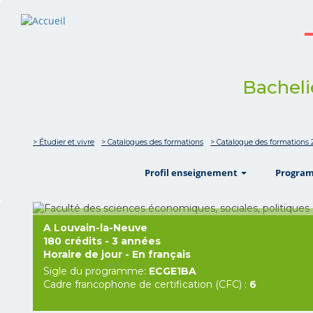
Bacheli
> Étudier et vivre
> Catalogues des formations
> Catalogue des formations 
show
Profil enseignement
Progra
A Louvain-la-Neuve
180 crédits - 3 années
Horaire de jour - En français
Sigle du programme:
ECGE1BA
Cadre francophone de certification (CFC) :
6