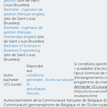
gestion
(site de Saint-
Louis Bruxelles)
Bachelier : ingénieur de
gestion (français-anglais)
(site de Saint-Louis
Bruxelles)
Bachelier : ingénieur de
gestion (français-
néerlandais-anglais)
(site
de Saint-Louis Bruxelles)
Bachelor of Science in
Business Engineering
(site de Saint-Louis
Bruxelles)
Si conditions spéci
Répondre
> possibilité d'acc
aux
l'ajout éventuel de 
Autre
conditions
d'enseignements c
bachelier
générales
Accès sur dossier
programme du ma
UCLouvain
et
demande UCLouvain
spécifiques
(https://uclouvain.be/f
d'accès
.
etudiants.html)
Autres bacheliers de la Communauté française de Belgique (ba
Communauté germanophone de Belgique et de l'Ecole royale m