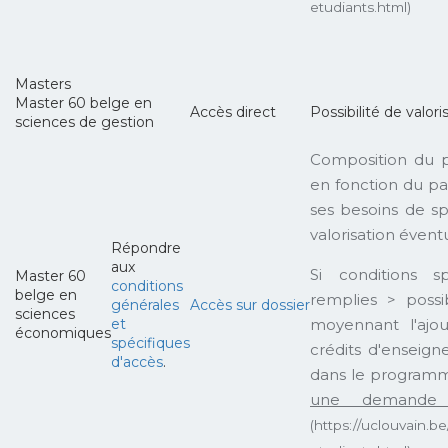
etudiants.html)
Masters
Master 60 belge en
Accès direct
Possibilité de valori
sciences de gestion
Composition du 
en fonction du pa
ses besoins de spé
valorisation éventu
Répondre
aux
Si conditions s
Master 60
conditions
belge en
remplies > possib
générales
Accès sur dossier
sciences
et
moyennant l'ajo
économiques
spécifiques
crédits d'enseig
d'accès
.
dans le program
une demande 
(https://uclouvain.be