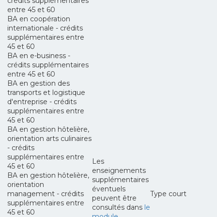
crédits supplémentaires
entre 45 et 60
BA en coopération
internationale - crédits
supplémentaires entre
45 et 60
BA en e-business -
crédits supplémentaires
entre 45 et 60
BA en gestion des
transports et logistique
d'entreprise - crédits
supplémentaires entre
45 et 60
BA en gestion hôtelière,
orientation arts culinaires
- crédits
supplémentaires entre
Les
45 et 60
enseignements
BA en gestion hôtelière,
supplémentaires
orientation
éventuels
management - crédits
Type court
peuvent être
supplémentaires entre
consultés dans
le
45 et 60
module