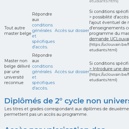
etudiants.html)
Si conditions spéci
Répondre
> possibilité d'acc
aux
l'ajout éventuel de 
conditions
Tout autre
d'enseignements c
générales
Accès sur dossier
master belge
programme du ma
et
demande UCLouvain
spécifiques
(https://uclouvain.be/f
d'accès
.
etudiants.html)
Répondre
Master non
aux
Si conditions spéci
belge délivré
conditions
> Introduire une d
par une
générales
Accès sur dossier
(https://uclouvain.be/f
université
et
etudiants.html)
reconnue
spécifiques
d'accès
.
Diplômés de 2° cycle non univers
Les titres et grades correspondant aux diplômes de deuxième 
permettent pas un accès au programme.