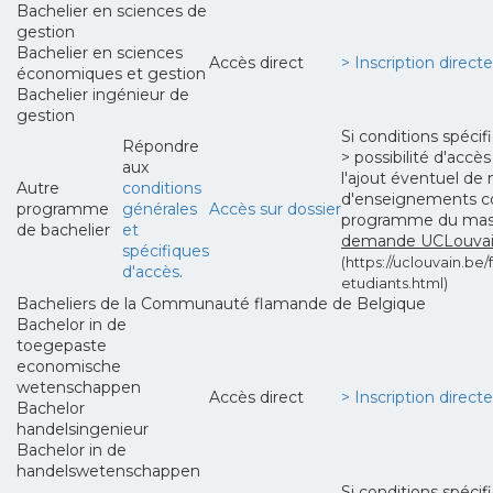
Bachelier en sciences de
gestion
Bachelier en sciences
Accès direct
> Inscription direct
économiques et gestion
Bachelier ingénieur de
gestion
Si conditions spéci
Répondre
> possibilité d'acc
aux
l'ajout éventuel de 
Autre
conditions
d'enseignements c
programme
générales
Accès sur dossier
programme du ma
de bachelier
et
demande UCLouvain
spécifiques
(https://uclouvain.be/f
d'accès
.
etudiants.html)
Bacheliers de la Communauté flamande de Belgique
Bachelor in de
toegepaste
economische
wetenschappen
Accès direct
> Inscription direct
Bachelor
handelsingenieur
Bachelor in de
handelswetenschappen
Si conditions spéci