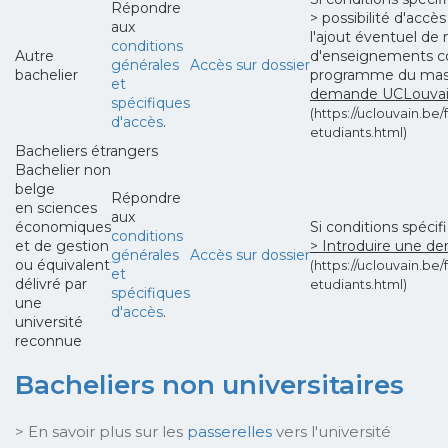
Répondre
> possibilité d'acc
aux
l'ajout éventuel de 
conditions
Autre
d'enseignements c
générales
Accès sur dossier
bachelier
programme du ma
et
demande UCLouvain
spécifiques
(https://uclouvain.be/f
d'accès
.
etudiants.html)
Bacheliers étrangers
Bachelier non
belge
Répondre
en sciences
aux
économiques
Si conditions spéci
conditions
et de gestion
> Introduire une d
générales
Accès sur dossier
ou équivalent
(https://uclouvain.be/f
et
délivré par
etudiants.html)
spécifiques
une
d'accès
.
université
reconnue
Bacheliers non universitaires
> En savoir plus sur les
passerelles
vers l'université