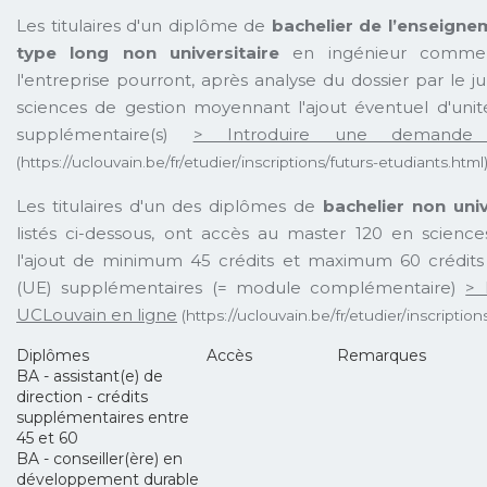
Les titulaires d'un diplôme de
bachelier de l’enseigne
type long non universitaire
en ingénieur commer
l'entreprise pourront, après analyse du dossier par le 
sciences de gestion moyennant l'ajout éventuel d'unit
supplémentaire(s)
> Introduire une demande
(https://uclouvain.be/fr/etudier/inscriptions/futurs-etudiants.html
Les titulaires d'un des diplômes de
bachelier non univ
listés ci-dessous, ont accès au master 120 en scien
l'ajout de minimum 45 crédits et maximum 60 crédits
(UE) supplémentaires (= module complémentaire)
> 
UCLouvain en ligne
(https://uclouvain.be/fr/etudier/inscription
Diplômes
Accès
Remarques
BA - assistant(e) de
direction - crédits
supplémentaires entre
45 et 60
BA - conseiller(ère) en
développement durable