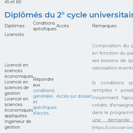
45 et 60
Diplômés du 2° cycle universitai
Conditions
Diplômes
Accès
Remarques
spécifiques
Licenciés
Composition du 
en fonction du pa
ses besoins de spé
Licencié en
valorisation éventu
sciences
économiques
Répondre
Licencié en
Si conditions s
aux
sciences de
remplies > possib
conditions
gestion
générales
Accès sur dossier
moyennant l'ajo
Licencié en
et
sciences
crédits d'enseig
spécifiques
économiques
dans le program
d'accès
.
appliquées
une demande 
Ingénieur de
gestion
(https://uclouvain.be