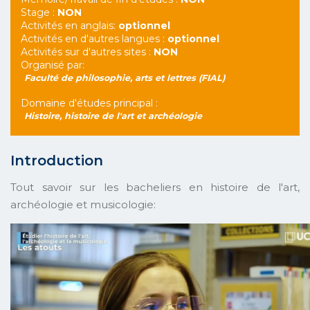
Stage :
NON
Activités en anglais:
optionnel
Activités en d'autres langues :
optionnel
Activités sur d'autres sites :
NON
Organisé par:
Faculté de philosophie, arts et lettres (FIAL)
Domaine d'études principal :
Histoire, histoire de l'art et archéologie
Introduction
Tout savoir sur les bacheliers en histoire de l'art,
archéologie et musicologie: