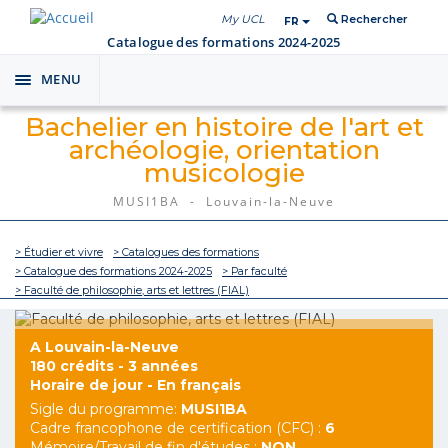
My UCL
Rechercher
FR
Catalogue des formations 2024-2025
MENU
Toggle
navigation
Bachelier en histoire de l'art et
archéologie, orientation
musicologie
MUSI1BA - Louvain-la-Neuve
> Étudier et vivre
> Catalogues des formations
> Catalogue des formations 2024-2025
> Par faculté
> Faculté de philosophie, arts et lettres (FIAL)
A Louvain-la-Neuve
180 crédits - 3 années
Horaire de jour - En français
Sigle du programme:
MUSI1BA
Cadre francophone de certification (CFC) :
6
Mémoire/Travail de fin d'études :
NON