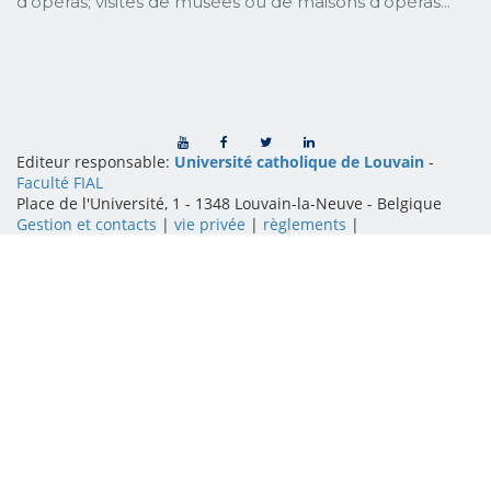
d'opéras; visites de musées ou de maisons d'opéras...
Editeur responsable:
Université catholique de Louvain
-
Faculté FIAL
Place de l'Université, 1 - 1348 Louvain-la-Neuve
-
Belgique
Gestion et contacts
|
vie privée
|
règlements
|