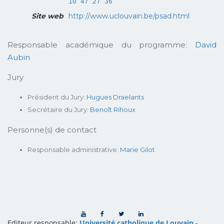
10 47 27 36
Site web
http://www.uclouvain.be/psad.html
Responsable académique du programme:
David
Aubin
Jury
Président du Jury:
Hugues Draelants
Secrétaire du Jury:
Benoît Rihoux
Personne(s) de contact
Responsable administrative:
Marie Gilot
Editeur responsable:
Université catholique de Louvain
-