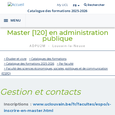
My UCL
Rechercher
FR
Catalogue des formations 2025-2026
MENU
Toggle
navigation
Master [120] en administration
publique
ADPU2M - Louvain-la-Neuve
> Étudier et vivre
> Catalogues des formations
> Catalogue des formations 2025-2026
> Par faculté
> Faculté des sciences économiques, sociales, politiques et de communication
(ESPO)
Gestion et contacts
Inscriptions :
www.uclouvain.be/fr/facultes/espo/s-
inscrire-en-master.html