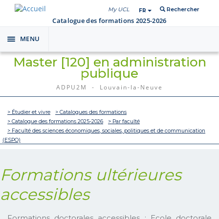
My UCL
Rechercher
FR
Catalogue des formations 2025-2026
MENU
Toggle
navigation
Master [120] en administration
publique
ADPU2M - Louvain-la-Neuve
> Étudier et vivre
> Catalogues des formations
> Catalogue des formations 2025-2026
> Par faculté
> Faculté des sciences économiques, sociales, politiques et de communication
(ESPO)
Formations ultérieures
accessibles
Formations doctorales accessibles : Ecole doctorale