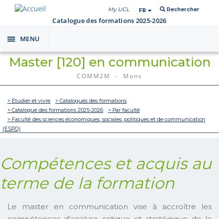
My UCL
Rechercher
FR
Catalogue des formations 2025-2026
MENU
Toggle
navigation
Master [120] en communication
COMM2M - Mons
> Étudier et vivre
> Catalogues des formations
> Catalogue des formations 2025-2026
> Par faculté
> Faculté des sciences économiques, sociales, politiques et de communication
(ESPO)
Compétences et acquis au
terme de la formation
Le master en communication vise à accroître les
compétences d'analyse critique et stratégique de la