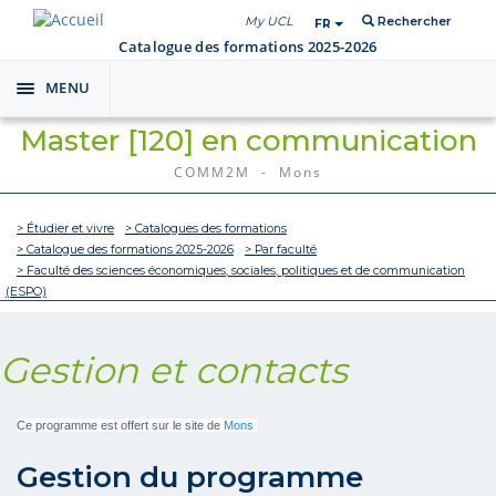
My UCL
Rechercher
FR
Catalogue des formations 2025-2026
MENU
Toggle
navigation
Master [120] en communication
COMM2M - Mons
> Étudier et vivre
> Catalogues des formations
> Catalogue des formations 2025-2026
> Par faculté
> Faculté des sciences économiques, sociales, politiques et de communication
(ESPO)
Gestion et contacts
Ce programme est offert sur le site de
Mons
Gestion du programme