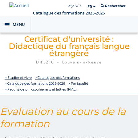
My UCL
Rechercher
FR
Catalogue des formations 2025-2026
MENU
Toggle
navigation
Certificat d'université :
Didactique du français langue
étrangère
DIFL2FC - Louvain-la-Neuve
> Étudier et vivre
> Catalogues des formations
> Catalogue des formations 2025-2026
> Par faculté
> Faculté de philosophie, arts et lettres (FIAL)
Evaluation au cours de la
formation