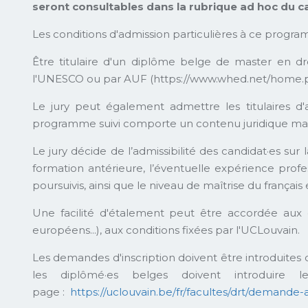
seront consultables dans la rubrique ad hoc du c
Les conditions d'admission particulières à ce program
Être titulaire d'un diplôme belge de master en dro
l'UNESCO ou par AUF (https://www.whed.net/home.ph
Le jury peut également admettre les titulaires d'
programme suivi comporte un contenu juridique marqu
Le jury décide de l’admissibilité des candidat·es s
formation antérieure, l’éventuelle expérience profes
poursuivis, ainsi que le niveau de maîtrise du français e
Une facilité d'étalement peut être accordée aux é
européens...), aux conditions fixées par l'UCLouvain.
Les demandes d'inscription doivent être introduites
les diplômé·es belges doivent introduire
page :
https://uclouvain.be/fr/facultes/drt/demande-