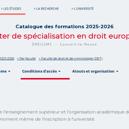
> LES ÉTUDES
> LA RECHERCHE
> L'UNIVERSITÉ
Catalogue des formations 2025-2026
er de spécialisation en droit eur
DREU2MC - Louvain-la-Neuve
2025-2026
> Par faculté
> Faculté de droit et de criminologie (DRT)
show
show
sho
mme
Conditions d’accès
Atouts et organisation
e l'enseignement supérieur et l'organisation académique d
moment même de l'inscription à l'université.