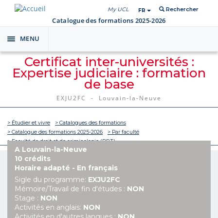
My UCL
Rechercher
FR
Catalogue des formations 2025-2026
MENU
Toggle
navigation
Certificat inter-universités :
Expertise judiciaire : formation
de base
EXJU2FC - Louvain-la-Neuve
> Étudier et vivre
> Catalogues des formations
> Catalogue des formations 2025-2026
> Par faculté
> Faculté de droit et de criminologie (DRT)
A Louvain-la-Neuve
10 crédits
Horaire adapté - En français
Sigle du programme:
EXJU2FC
Mémoire/Travail de fin d'études :
NON
Stage :
NON
Activités en anglais:
NON
Activités en d'autres langues :
NON