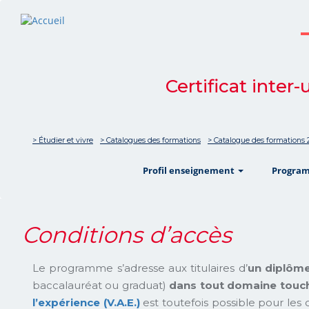
Certificat inter-
> Étudier et vivre
> Catalogues des formations
> Catalogue des formations 
show
Profil enseignement
Progra
Conditions d’accès
Le programme s’adresse aux titulaires d’
un diplôme
baccalauréat ou graduat)
dans tout domaine toucha
l’expérience (V.A.E.)
est toutefois possible pour les 