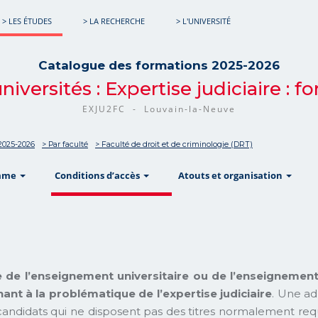
> LES ÉTUDES
> LA RECHERCHE
> L'UNIVERSITÉ
Catalogue des formations 2025-2026
universités : Expertise judiciaire :
EXJU2FC - Louvain-la-Neuve
2025-2026
> Par faculté
> Faculté de droit et de criminologie (DRT)
show
show
sho
mme
Conditions d’accès
Atouts et organisation
 de l’enseignement universitaire ou de l’enseignemen
nt à la problématique de l’expertise judiciaire
. Une ad
candidats qui ne disposent pas des titres normalement requ