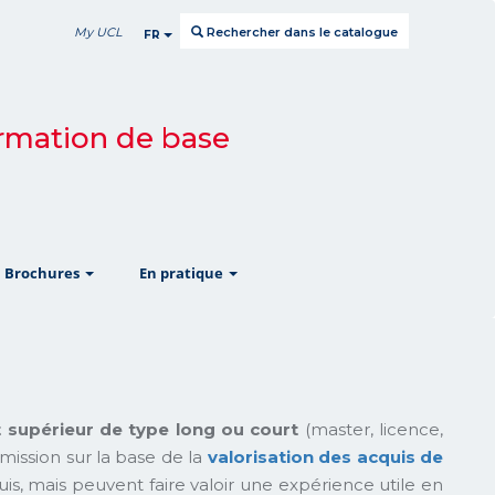
My UCL
Rechercher dans le catalogue
FR
 formation de base
w
show
show
Brochures
En pratique
t supérieur de type long ou court
(master, licence,
mission sur la base de la
valorisation des acquis de
is, mais peuvent faire valoir une expérience utile en