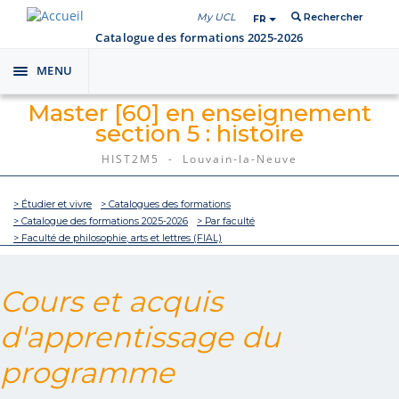
My UCL
Rechercher
FR
Catalogue des formations 2025-2026
MENU
Toggle
navigation
Master [60] en enseignement
section 5 : histoire
HIST2M5 - Louvain-la-Neuve
> Étudier et vivre
> Catalogues des formations
> Catalogue des formations 2025-2026
> Par faculté
> Faculté de philosophie, arts et lettres (FIAL)
Cours et acquis
d'apprentissage du
programme