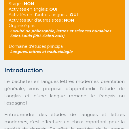
Stage :
NON
Activités en anglais:
OUI
Activités en d'autres langues :
OUI
Activités sur d'autres sites :
NON
Organisé par:
Faculté de philosophie, lettres et sciences humaines
Saint-Louis (PhL-SaintLouis)
Domaine d'études principal :
Langues, lettres et traductologie
Introduction
Le bachelier en langues lettres modernes, orientation
générale, vous propose d’approfondir l’étude de
l’anglais et d’une langue romane, le français ou
l’espagnol.
Entreprendre des études de langues et lettres
modernes, c’est effectuer un choix important pour la
société de demain. En effet, la maitrise de la langue