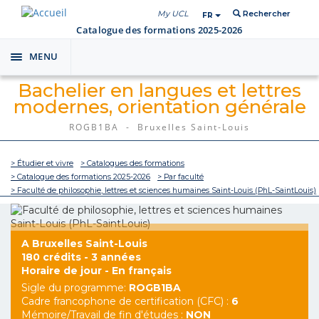
My UCL
Rechercher
FR
Catalogue des formations 2025-2026
MENU
Toggle
navigation
Bachelier en langues et lettres
modernes, orientation générale
ROGB1BA - Bruxelles Saint-Louis
> Étudier et vivre
> Catalogues des formations
> Catalogue des formations 2025-2026
> Par faculté
> Faculté de philosophie, lettres et sciences humaines Saint-Louis (PhL-SaintLouis)
A Bruxelles Saint-Louis
180 crédits - 3 années
Horaire de jour - En français
Sigle du programme:
ROGB1BA
Cadre francophone de certification (CFC) :
6
Mémoire/Travail de fin d'études :
NON