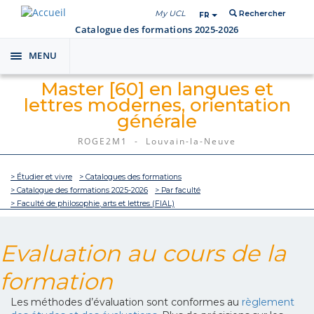
My UCL
Rechercher
FR
Catalogue des formations 2025-2026
MENU
Toggle
navigation
Master [60] en langues et
lettres modernes, orientation
générale
ROGE2M1 - Louvain-la-Neuve
> Étudier et vivre
> Catalogues des formations
> Catalogue des formations 2025-2026
> Par faculté
> Faculté de philosophie, arts et lettres (FIAL)
Evaluation au cours de la
formation
Les méthodes d’évaluation sont conformes au
règlement