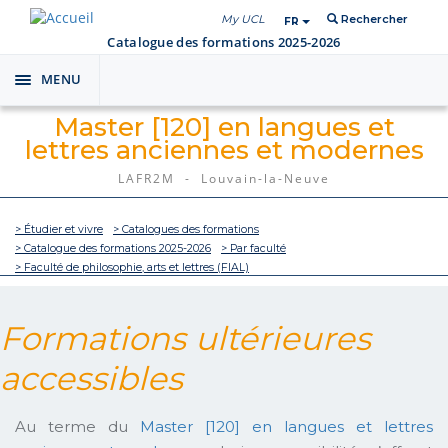
My UCL
Rechercher
FR
Catalogue des formations 2025-2026
MENU
Toggle
navigation
Master [120] en langues et
lettres anciennes et modernes
LAFR2M - Louvain-la-Neuve
> Étudier et vivre
> Catalogues des formations
> Catalogue des formations 2025-2026
> Par faculté
> Faculté de philosophie, arts et lettres (FIAL)
Formations ultérieures
accessibles
Au terme du
Master [120] en langues et lettres